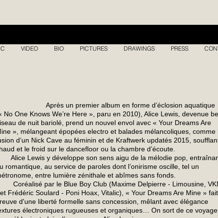
IC
VIDEO
BIO
PICTURES
DRAWINGS
PRESS
CON
près un premier album en forme d’éclosion aquatique
« No One Knows We’re Here », paru en 2010), Alice Lewis, devenue be
iseau de nuit bariolé, prend un nouvel envol avec « Your Dreams Are
ine », mélangeant épopées electro et balades mélancoliques, comme 
usion d’un Nick Cave au féminin et de Kraftwerk updatés 2015, soufflant
haud et le froid sur le dancefloor ou la chambre d’écoute.
lice Lewis y développe son sens aigu de la mélodie pop, entraîna
u romantique, au service de paroles dont l’onirisme oscille, tel un
étronome, entre lumière zénithale et abîmes sans fonds.
oréalisé par le Blue Boy Club (Maxime Delpierre - Limousine, V
 et Frédéric Soulard - Poni Hoax, Vitalic), « Your Dreams Are Mine » fait
reuve d'une liberté formelle sans concession, mêlant avec élégance
extures électroniques rugueuses et organiques… On sort de ce voyage