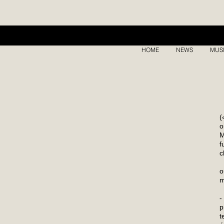
HOME
NEWS
MUS
A
(
o
M
f
c
A
o
m
C
-
p
t