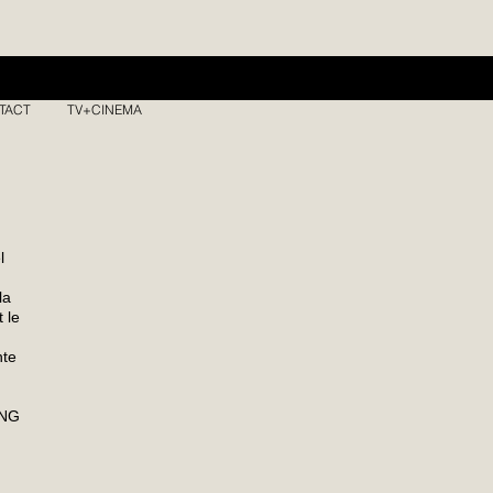
TACT
TV+CINEMA
l
la
 le
nte
KNG